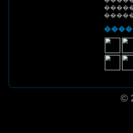
����
����
����
© 